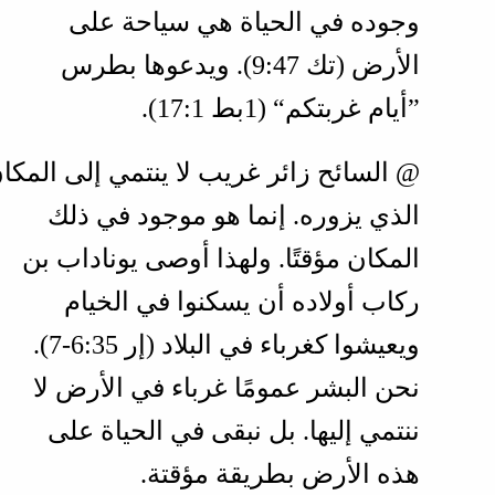
وجوده في الحياة هي سياحة على
الأرض (تك 47‏:9). ويدعوها بطرس
”أيام غربتكم“ (
1بط 1‏:17
).
@ السائح زائر غريب لا ينتمي إلى المكا
الذي يزوره. إنما هو موجود في ذلك
المكان مؤقتًا. ولهذا أوصى يوناداب بن
ركاب أولاده أن يسكنوا في الخيام
ويعيشوا كغرباء في البلاد (
إر 35‏:6‏-7
).
نحن البشر عمومًا غرباء في الأرض لا
ننتمي إليها. بل نبقى في الحياة على
هذه الأرض بطريقة مؤقتة.