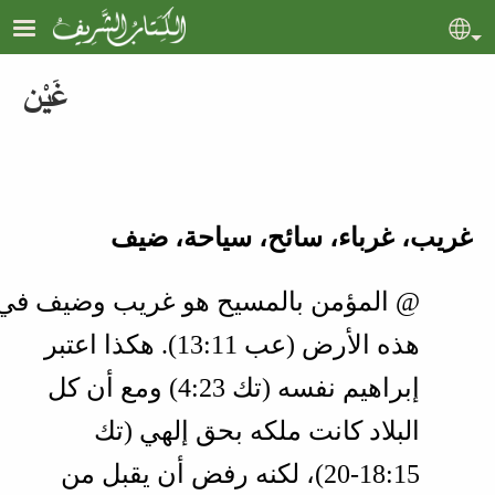
Skip to main content
Sel
غَيْن
غريب، غرباء، سائح، سياحة، ضيف
@ المؤمن بالمسيح هو غريب وضيف في
هذه الأرض (
عب 11‏:13
). هكذا اعتبر
إبراهيم نفسه (
تك 23‏:4
) ومع أن كل
البلاد كانت ملكه بحق إلهي (
تك
15‏:18‏-20
)، لكنه رفض أن يقبل من