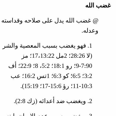
غضب الله
@ غضب الله يدل على صلاحه وقداسته
وعدله.
1. فهو يغضب بسبب المعصية والشر
(
لا 26‏:28؛ 2مل 22‏:13‏،17؛ مز
90‏:7‏-9؛ رو 1‏:18؛ 2‏:5، 8؛ 9‏:22؛ أف
2‏:3؛ 5‏:6؛ كو 3‏:6؛ 1تس 2‏:16؛ عب
3‏:10‏-11؛ رؤ 6‏:15‏-17؛ 19‏:15
).
2. ويغضب ضد أعدائه (
زك 8‏:2
).