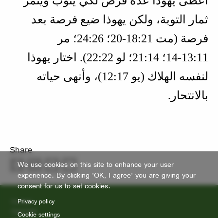
أعطى يهوذا عدة فرص لكي يتوب ويثمر
ثمار التوبة، ولكن يهوذا ضيع فرصة بعد
فرصة (
مت 21‏:18‏-20؛ 26‏:24؛ مر
11‏:13‏-14؛ 14‏:21؛ لو 22‏:22
). اختار يهوذا
لنفسه الهلاك (
يو 17‏:12
)، وأنهى حياته
بالانتحار.
Share
We use cookies on this site to enhance your user
experience. By clicking "OK, I agree" you are giving your
consent for us to set cookies.
Footer
Privacy policy
Contact
Copyright
Cookie settings