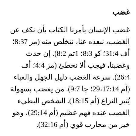
غضب
غضب الإنسان يأمرنا الكتاب بأن نكف عن
الغضب، نبعده عنا، نتخلص منه (
مز 37‏:8؛
أف 4‏:31؛ كو 3‏:8؛ 1تم 2‏:8
). إن حدث
وغضبنا، فيجب ألا نخطئ (
مز 4‏:4؛ أف
4‏:26
). سرعة الغضب دليل الجهل والغباء
(
أم 14‏:17‏،29؛ جا 7‏:9
). من يغضب بسهولة
يُثير النزاع (
أم 15‏:18
). الشخص البطيء
الغضب عنده فهم عظيم (
أم 14‏:29
)، وهو
خير من محارب قوي (
أم 16‏:32
).