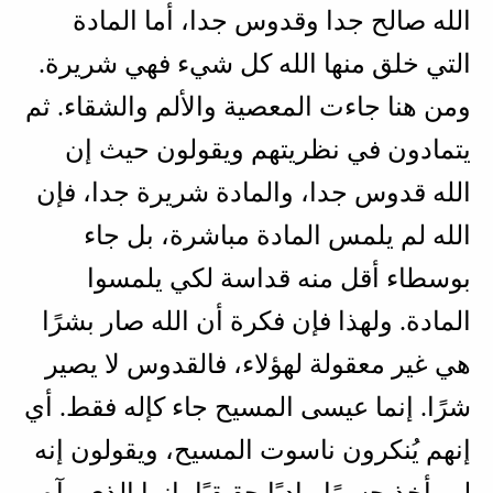
الله صالح جدا وقدوس جدا، أما المادة
التي خلق منها الله كل شيء فهي شريرة.
ومن هنا جاءت المعصية والألم والشقاء. ثم
يتمادون في نظريتهم ويقولون حيث إن
الله قدوس جدا، والمادة شريرة جدا، فإن
الله لم يلمس المادة مباشرة، بل جاء
بوسطاء أقل منه قداسة لكي يلمسوا
المادة. ولهذا فإن فكرة أن الله صار بشرًا
هي غير معقولة لهؤلاء، فالقدوس لا يصير
شرًا. إنما عيسى المسيح جاء كإله فقط. أي
إنهم يُنكرون ناسوت المسيح، ويقولون إنه
لم يأخذ جسمًا ماديًا حقيقيًا، إنما الذي رآه