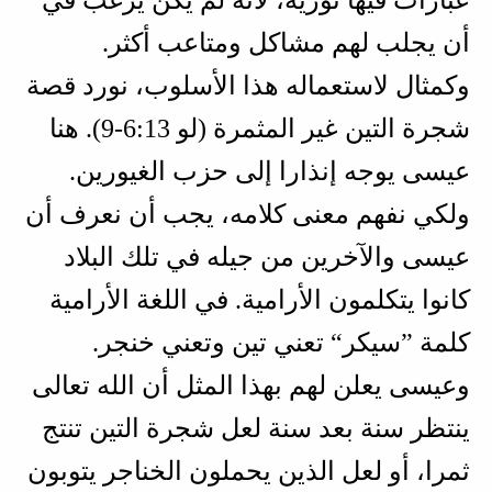
عبارات فيها تورية، لأنه لم يكن يرغب في
أن يجلب لهم مشاكل ومتاعب أكثر.
وكمثال لاستعماله هذا الأسلوب، نورد قصة
شجرة التين غير المثمرة (
لو 13‏:6‏-9
). هنا
عيسى يوجه إنذارا إلى حزب الغيورين.
ولكي نفهم معنى كلامه، يجب أن نعرف أن
عيسى والآخرين من جيله في تلك البلاد
كانوا يتكلمون الأرامية. في اللغة الأرامية
كلمة ”سيكر“ تعني تين وتعني خنجر.
وعيسى يعلن لهم بهذا المثل أن الله تعالى
ينتظر سنة بعد سنة لعل شجرة التين تنتج
ثمرا، أو لعل الذين يحملون الخناجر يتوبون