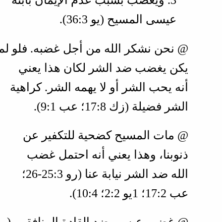
3. ويغضب بسبب عدم الإيمان بابنه
عيسى المسيح (
يو 3‏:36
).
@ نحن نشكر الله من أجل غضبه. فلو لم
يكن يغضب ضد الشر لكان هذا يعني
أنه يحب الشر أو لا يهمه الشر. كراهية
الشر فضيلة (
زك 8‏:17؛ عب 1‏:9
).
@ مات المسيح كضحية للتكفير عن
ذنوبنا، وهذا يعني أنه احتمل غضب
الله ضد الشر نيابة عنا (
رو 3‏:25‏-26؛
عب 2‏:17؛ 1يو 2‏:2؛ 4‏:10
).
@ غضب عيسى ضد القادة المنافقين (
مر