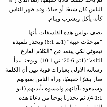
الناس كان شبحًا أو خيالا. وقد ظهر للناس
كأنه يأكل ويشرب وينام.
يصف بولس هذه الفلسفات بأنها
”مباحثات غبية“ (
1تم 1‏:6
) ويحذر تلميذه
تيموثي لكي يبتعد عن ”الكلام الفارغ
التافه“ (
1تم 6‏:20؛ تي 1‏:10
). ويوحنا يبدأ
رسالته الأولى بعبارات قوية تبين أن الكلمة
صار بشرًا حقيقيًا، ورآه الناس بعيونهم
وسمعوه بآذانهم ولمسوه بأيديهم (
1يو
1‏:1‏-4
). ثم يحذرنا يوحنا من دعاة هذه
الفلسفة ويقول إن من يشهد أن عيسى