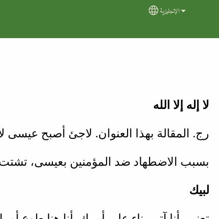
الإنجليزية
Select your langua
لا إله إلا الله
رج. المقالة بهذا العنوان. لاجئ أصبح عيس).
بسبب الاضطهاد ضد المؤمنين بعيسى، تشتت (
لبيك
تعني، أنا آتي بناء على أمرك. أنا هنا طوع أ.