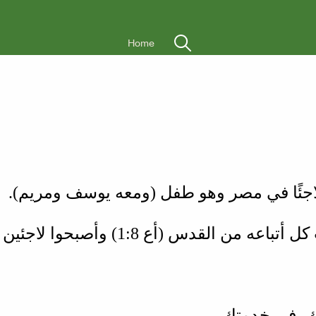
Home
ى لاجئًا في مصر وهو طفل (ومعه يوسف ومريم
 كل أتباعه من القدس
أع 8‏:1
وأصبحوا لاجئين  (
مرك، في خدمتك