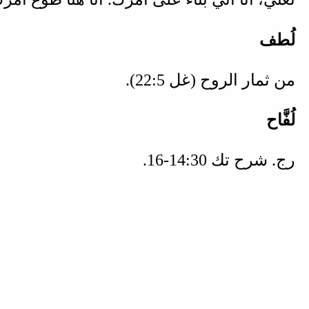
لُطف
).
غل 5‏:22
من ثمار الروح (
لُفَّاح
.
تك 30‏:14‏-16
رج. شرح