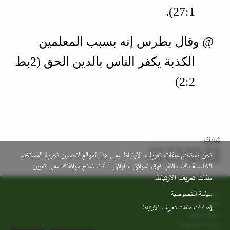
1‏:27
).
@ وقال بطرس إنه بسبب المعلمين
الكذبة يكفر الناس بالدين الحق (
2بط
2‏:2
)
شارك
نحن نستخدم ملفات تعريف الارتباط على هذا الموقع لتحسين تجربة المستخدم
الخاصة بك. بالنقر فوق "موافق ، أوافق " أنت تمنح موافقتك على تعيين
ملفات تعريف الارتباط.
Footer
سياسة الخصوصية
اتصل
حقوق النشر
إعدادات ملفات تعريف الارتباط
خريطة الموقع
سياسة الخصوصية