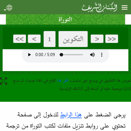
جاوز إلى المحتوى الرئيسي
uage
لعرض هذا التطبيق في وضع غير متصل،
انقر هنا
للفتح في نافذة جديدة. ثم ضع
إشارة مرجعية عليه أو أضفه إلى شاشتك الرئيسية.
يرجى الضغط على
هذا الرابط
للدخول إلى صفحة
تحتوي على روابط تنزيل ملفات لكتب التوراة من ترجمة